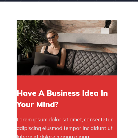
Have A Business Idea In
Your Mind?
Lorem ipsum dolor sit amet, consectetur
adipiscing eiusmod tempor incididunt ut
labore et dolore magna aliqua.