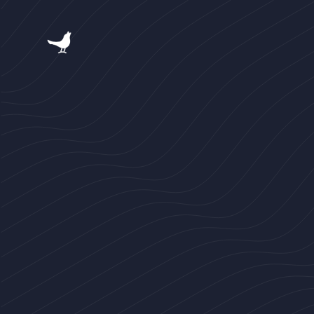
跳
过
内
容